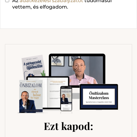
Az
adatkezelési szabályzatot
tudomásul
vettem, és elfogadom.
Ezt kapod: