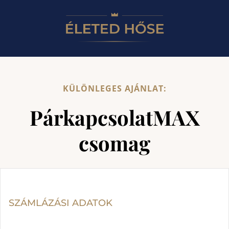
KÜLÖNLEGES AJÁNLAT:
PárkapcsolatMAX
csomag
SZÁMLÁZÁSI ADATOK